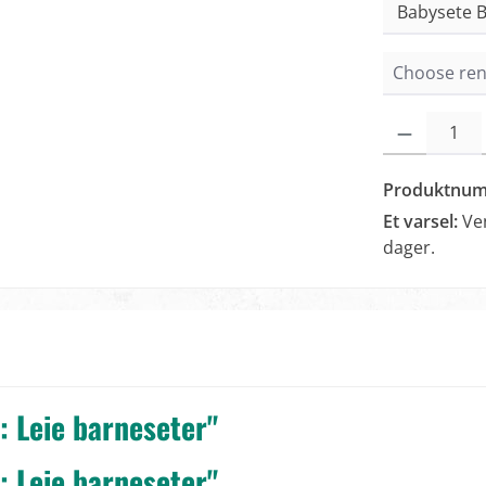
Produktmengde
Produktnu
Et varsel:
Ve
dager.
 Leie barneseter"
 Leie barneseter"