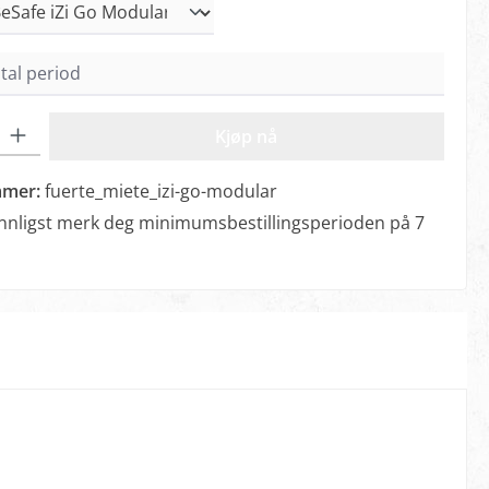
: Angi ønsket mengde eller bruk knappene for å øke eller redus
Kjøp nå
mmer:
fuerte_miete_izi-go-modular
nnligst merk deg minimumsbestillingsperioden på 7