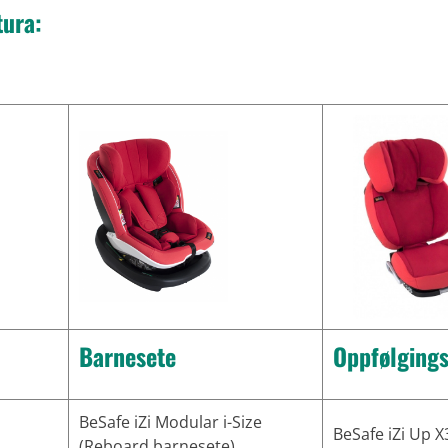
tura:
Barnesete
Oppfølgings
BeSafe iZi Modular i-Size
BeSafe iZi Up X
(Reboard barnesete)