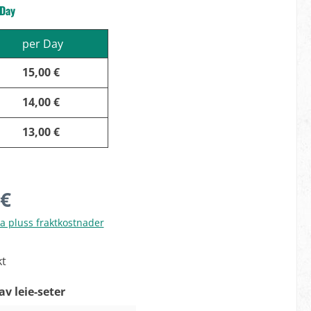
 Day
per Day
15,00 €
14,00 €
13,00 €
 €
va pluss fraktkostnader
kt
av leie-seter