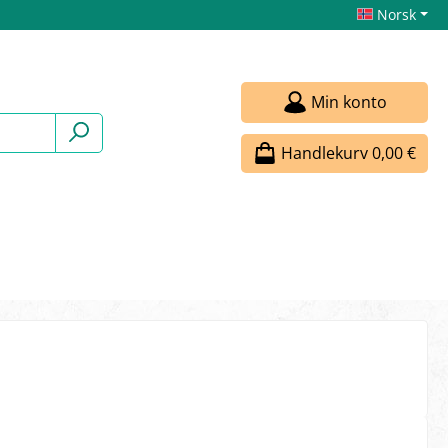
Norsk
Min konto
Handlekurv
0,00 €