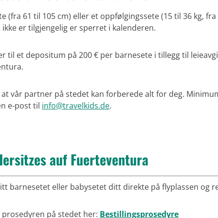
(fra 61 til 105 cm) eller et oppfølgingssete (15 til 36 kg, fra
ikke er tilgjengelig er sperret i kalenderen.
 til et depositum på 200 € per barnesete i tillegg til leieav
entura.
 at vår partner på stedet kan forberede alt for deg. Minimum
n e-post til
info@travelkids.de
.
ersitzes auf Fuerteventura
t barnesetet eller babysetet ditt direkte på flyplassen og r
 prosedyren på stedet her:
Bestillingsprosedyre