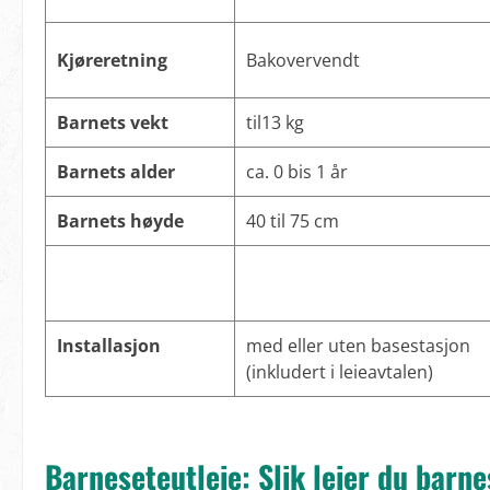
Kjøreretning
Bakovervendt
Barnets vekt
til13 kg
Barnets alder
ca. 0 bis 1 år
Barnets høyde
40 til 75 cm
Installasjon
med eller uten basestasjon
(inkludert i leieavtalen)
Barneseteutleie: Slik leier du barne