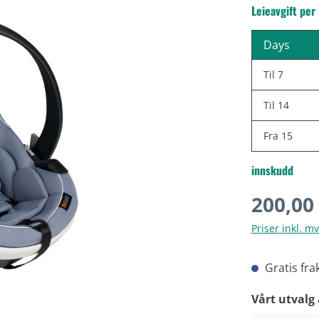
Leieavgift per
Days
Til
7
Til
14
Fra
15
innskudd
Vanlig pris:
200,00
Priser inkl. m
Gratis fra
Velg
Vårt utvalg 