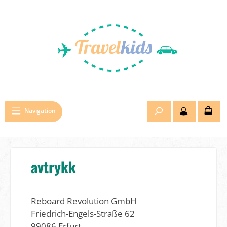
Hopp til hovedinnhold
Navigation
avtrykk
Reboard Revolution GmbH
Friedrich-Engels-Straße 62
99086 Erfurt