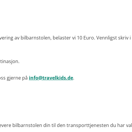
evering av bilbarnstolen, belaster vi 10 Euro. Vennligst skr
stinasjon.
 oss gjerne på
info@travelkids.de
.
levere bilbarnstolen din til den transporttjenesten du har val