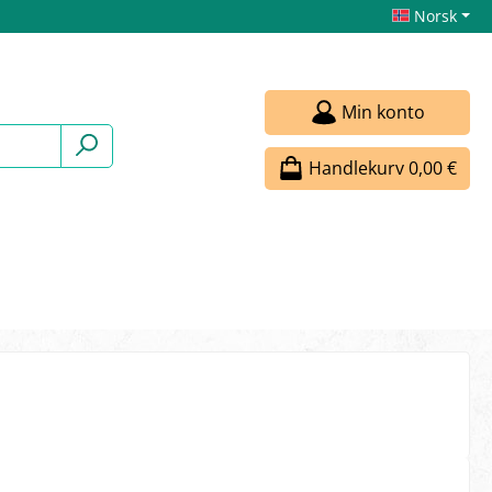
Norsk
Min konto
Handlekurv
0,00 €