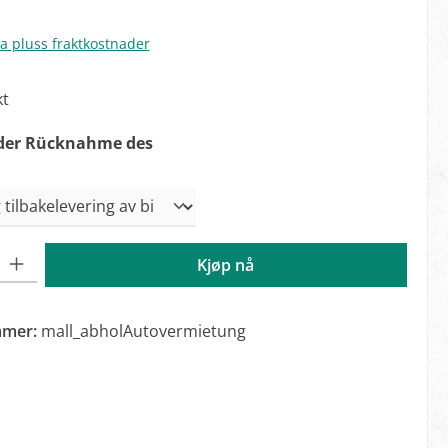
va pluss fraktkostnader
kt
der Rücknahme des
: Angi ønsket mengde eller bruk knappene for å øke eller redus
Kjøp nå
mmer:
mall_abholAutovermietung