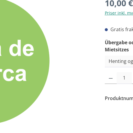
Vanlig pris:
10,00 €
Priser inkl. m
Gratis fra
Velg
Übergabe o
Mietsitzes
Produktmengde
Produktnu