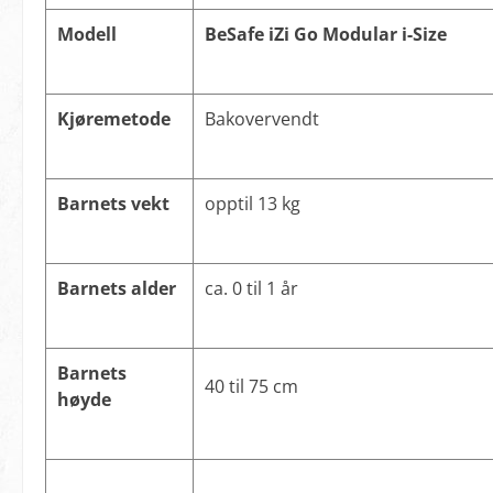
Modell
BeSafe iZi Go Modular i-Size
Kjøremetode
Bakovervendt
Barnets vekt
opptil 13 kg
Barnets alder
ca. 0 til 1 år
Barnets
40 til 75 cm
høyde