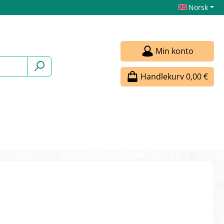
Norsk
Min konto
Handlekurv
0,00 €