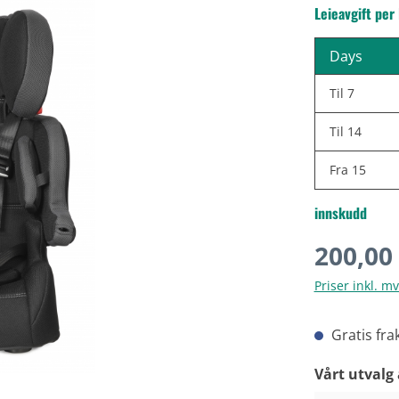
Leieavgift per
Days
Til
7
Til
14
Fra
15
innskudd
Vanlig pris:
200,00
Priser inkl. m
Gratis fra
Velg
Vårt utvalg 