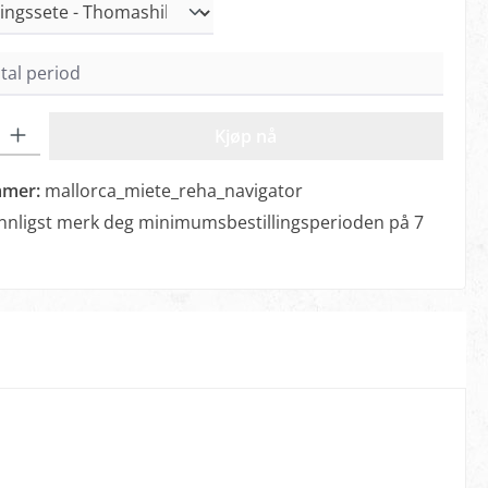
: Angi ønsket mengde eller bruk knappene for å øke eller redus
Kjøp nå
mmer:
mallorca_miete_reha_navigator
nnligst merk deg minimumsbestillingsperioden på 7