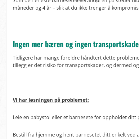
Som den eneste barneseteleverandøren på stedet tilbyr
måneder og 4 år – slik at du ikke trenger å kompromiss
Ingen mer bæren og ingen transportskade
Tidligere har mange foreldre håndtert dette problemet v
tillegg er det risiko for transportskader, og dermed o
Vi har løsningen på problemet:
Leie en babystol eller et barnesete for oppholdet ditt 
Bestill fra hjemme og hent barnesetet ditt enkelt ved a