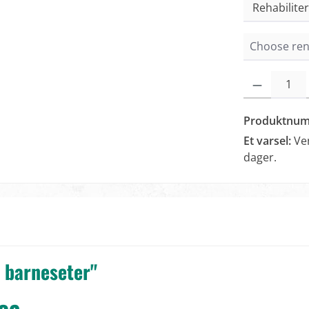
Produktmengde
Produktnu
Et varsel:
Ve
dager.
 barneseter"
ca