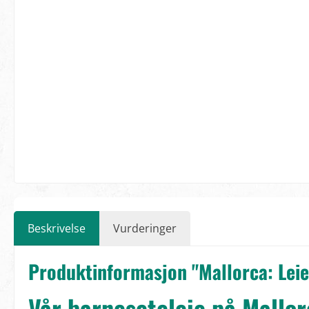
Beskrivelse
Vurderinger
Produktinformasjon "Mallorca: Leie
Vår barneseteleie på Mallor