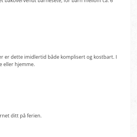
 et bakovervendt barnesete, for barn mellom ca. 6
r er dette imidlertid både komplisert og kostbart. I
ie eller hjemme.
net ditt på ferien.