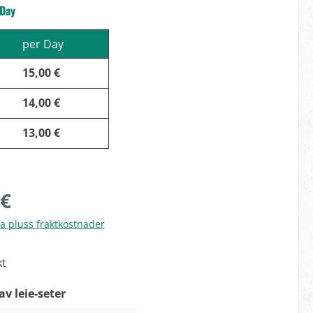
 Day
per Day
15,00 €
14,00 €
13,00 €
 €
va pluss fraktkostnader
kt
av leie-seter