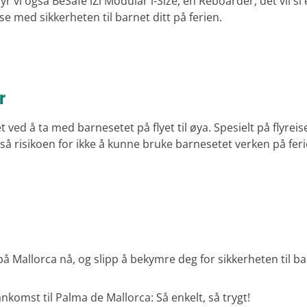
 vi også BeSafe iZi Modular i-Size, en Reboarder, det vil si
e med sikkerheten til barnet ditt på ferien.
r
ed å ta med barnesetet på flyet til øya. Spesielt på flyreise
gså risikoen for ikke å kunne bruke barnesetet verken på fer
på Mallorca nå, og slipp å bekymre deg for sikkerheten til bar
nkomst til Palma de Mallorca: Så enkelt, så trygt!