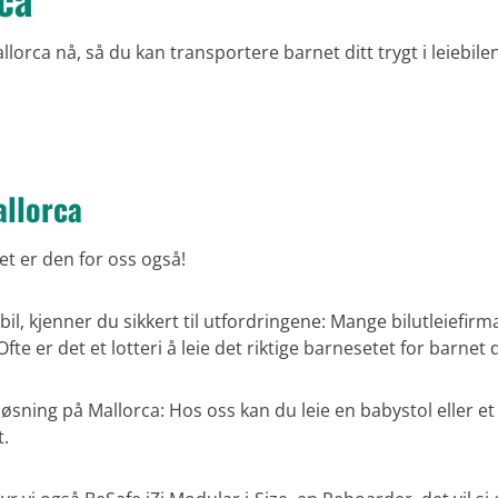
llorca nå, så du kan transportere barnet ditt trygt i leiebile
allorca
Det er den for oss også!
il, kjenner du sikkert til utfordringene: Mange bilutleiefirm
fte er det et lotteri å leie det riktige barnesetet for barnet
n løsning på Mallorca: Hos oss kan du leie en babystol eller 
t.