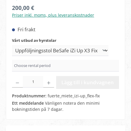
Ordinarie pris:
200,00 €
Priser inkl. moms, plus leveranskostnader
Fri frakt
Välj
Vårt utbud av hyrstolar
Produktkvantitet: Ange önskat belopp eller använd knapparna 
Lägg till i kundvagnen
Produktnummer:
fuerte_miete_izi-up_flex-fix
Ett meddelande
Vänligen notera den minimi
bokningstiden på 7 dagar.