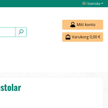
Svenska
Mitt konto
Varukorg
0,00 €
stolar