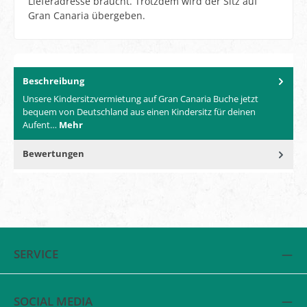
Lieferadresse braucht. Trotzdem wird der Sitz auf
Gran Canaria übergeben.
Beschreibung
Unsere Kindersitzvermietung auf Gran Canaria Buche jetzt
bequem von Deutschland aus einen Kindersitz für deinen
Aufent…
Mehr
Bewertungen
SERVICE
SOCIAL MEDIA