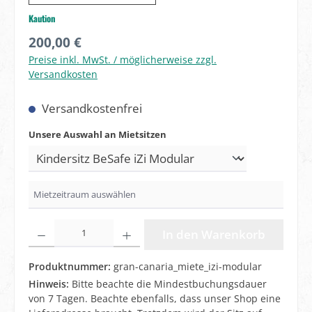
Kaution
Regulärer Preis:
200,00 €
Preise inkl. MwSt. / möglicherweise zzgl.
Versandkosten
Versandkostenfrei
auswählen
Unsere Auswahl an Mietsitzen
Produkt Anzahl: Gib den gewünschten Wert ein oder benutze
In den Warenkorb
Produktnummer:
gran-canaria_miete_izi-modular
Hinweis:
Bitte beachte die Mindestbuchungsdauer
von 7 Tagen. Beachte ebenfalls, dass unser Shop eine