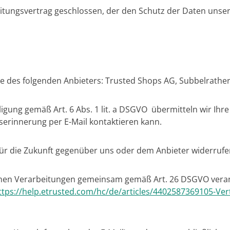
tungsvertrag geschlossen, der den Schutz der Daten unsere
 des folgenden Anbieters: Trusted Shops AG, Subbelrather 
lligung gemäß Art. 6 Abs. 1 lit. a DSGVO übermitteln wir Ih
serinnerung per E-Mail kontaktieren kann.
 für die Zukunft gegenüber uns oder dem Anbieter widerrufe
benen Verarbeitungen gemeinsam gemäß Art. 26 DSGVO veran
ttps://help.etrusted.com
/hc
/de
/articles
/4402587369105-Ver