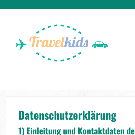
m Hauptinhalt springen
Zur Suche springen
Zur Hauptnavigation springen
Datenschutzerklärung
1) Einleitung und Kontaktdaten d